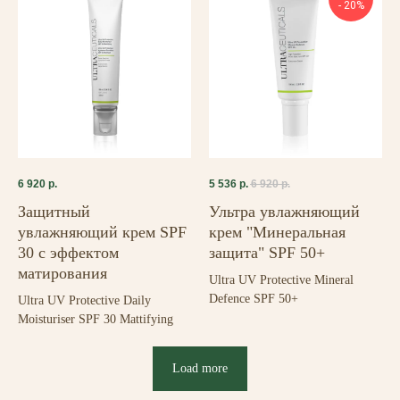
- 20%
6 920
р.
5 536
р.
6 920
р.
Защитный
Ультра увлажняющий
увлажняющий крем SPF
крем "Минеральная
30 с эффектом
защита" SPF 50+
матирования
Ultra UV Protective Mineral
Defence SPF 50+
Ultra UV Protective Daily
Moisturiser SPF 30 Mattifying
Load more