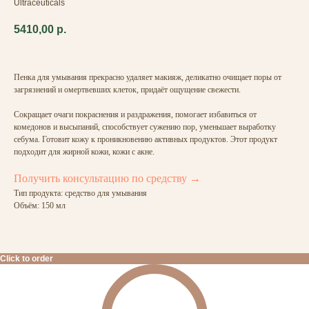
Ultraceuticals
5410,00
р.
Пенка для умывания прекрасно удаляет макияж, деликатно очищает поры от
загрязнений и омертвевших клеток, придаёт ощущение свежести.
Сокращает очаги покраснения и раздражения, помогает избавиться от
комедонов и высыпаний, cпособствует сужению пор, уменьшает выработку
себума. Готовит кожу к проникновению активных продуктов. Этот продукт
подходит для жирной кожи, кожи с акне.
Получить консультацию по средству →
Тип продукта: средство для умывания
Объём: 150 мл
Click to order