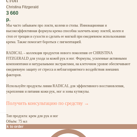
стоп
Christina Fitzgerald
3 660
р.
Мы часто забываем про локти, колени и стопы. Инновационная и
высокоэффективная формула крема способна залечить кожу локтей, колен и
стоп от трещин и сухости и сделать ее мягкой при ежедневном использовании
крема. Также помогает бороться с пигментацией.
RADICAL – коллекция продуктов нового поколения от CHRISTINA
FITZGERALD для ухода за кожей рук и ног. Формулы, усиленные активными
компонентами и натуральными экстрактами, на клеточном уровне обеспечивают
ежедневную защиту от стресса и неблагоприятного воздействия внешних
факторов.
Используйте продукты линии RADICAL для эффективного восстановления,
укрепления и питания кожи рук, ног и зоны кутикулы.
Получить консультацию по средству →
Тип продукта: крем для рук и ног
Объём: 75 мл
Click to order