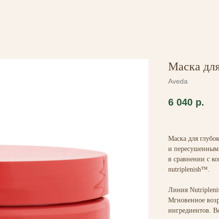
Маска дл
Aveda
6 040
р.
Маска для глубо
и пересушенными
в сравнении с к
nutriplenish™.
Линия Nutripleni
Мгновенное возр
ингредиентов. В