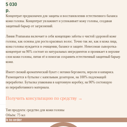
5 030
р.
Концентрат предназначен для защиты и восстановления естественного баланса
кожи головы. Концентрат увлажняет и успокаивает кожу головы, создавая
защитный барьер от загрязнений.
Линия Pramasana включает в себя концепцию заботы о чистой здоровой коже
головы, как основы для роста красивых волос. Точно так же, как и кожа лица,
кожа головы нуждается в очищении, балансе и защите. Невесомая сыворотка-
концентрат на 96% состоит из натуральных ингредиентов и проникает в верхние
слои кожи головы, питая её и помогая сохранить естественный защитный барьер
кожи.
Имеет свежий ароматический букет с нотами бергамота, нероли и кипариса.
Размещается в бутылке с капельным дозатором, на 100% подлежащей
переработке. Бутылка упакована в картонную коробку, на 90% состоящую
из переработанного материала.
Получить консультацию по средству →
Тип продукта: средство для кожи головы
Объём: 75 мл
Click to order